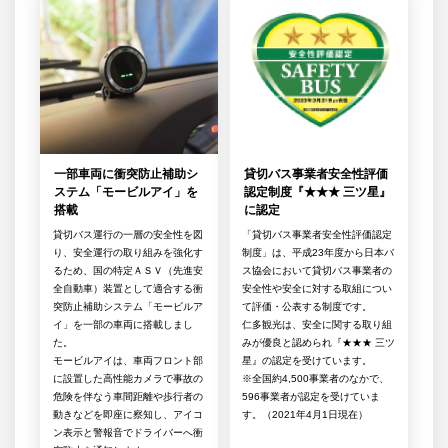
一部車両に衝突防止補助シ
貸切バス事業者安全性評価
ステム「モービルアイ」を
認定制度『★★★ 三ツ星』
搭載
に認定
貸切バス運行の一層の安全性を図
「貸切バス事業者安全性評価認定
り、安全運行の取り組みを強化す
制度」は、平成23年度から日本バ
るため、国の特定ＡＳＶ（先進安
ス協会において貸切バス事業者の
全自動車）装置として適合する衝
安全性や安全に対する取組につい
突防止補助システム「モービルア
て評価・公表する制度です。
イ」を一部の車両に搭載しまし
仁多観光は、安全に関する取り組
た。
みが優良と認められ『★★★ 三ツ
モービルアイは、車両フロント部
星』の認定を受けています。
に設置した高性能カメラで事故の
※全国約4,500事業者のなかで、
危険を伴なう車間距離や歩行者の
596事業者が認定を受けていま
動きなどを即座に察知し、アイコ
す。（2021年4月1日現在）
ン表示と警報音でドライバーへ衝